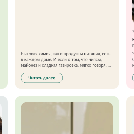
Бытовая химия, как и продукты питания, есть
в каждом доме. И если о том, что чипсы,
майонез и сладкая газировка, мягко говоря, не
полезны, знают все, то про скрытую опасность
бытовой химии многие даже не думают. А зря:
Читать далее
отравления средствами бытовой химии
— самые распространенные у детей в
возрасте до пяти лет. Малышей обычно
привлекают запах, красочные упаковки, они
ассоциируют яркие жидкости в бутылочках со
знакомыми напитками.