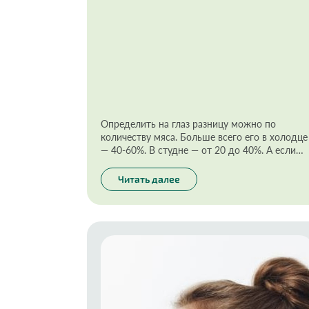
Определить на глаз разницу можно по
количеству мяса. Больше всего его в холодце
— 40-60%. В студне — от 20 до 40%. А если
мяса меньше — это заливное. Мясо в идеале
везде волокнистое, кусками. Само желе в
Читать далее
холодце и в студне — золотисто-
коричневатого цвета. В составе не должно
быть сахара и усилителей вкуса.