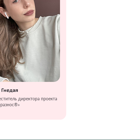
 Гнедая
еститель директора проекта
разнос®️»