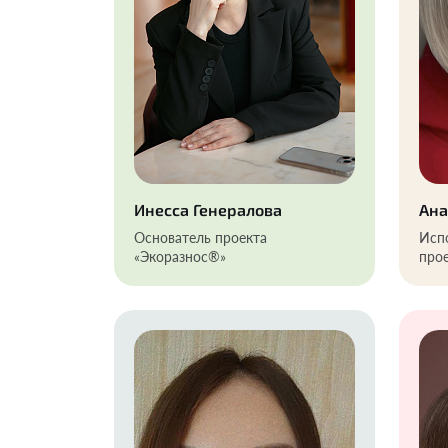
Инесса Генералова
Ана
Основатель проекта
Исп
«Экоразнос®️»
прое