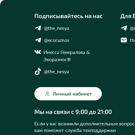
Подписывайтесь на нас
Для 
@the_nesya
@n
@ecoraznos
th
Инесса Генералова &
Экоразнос®
@the_nesya
Личный кабинет
Укажите ваш город
Это важно для корректной работы Экоразноса и
Мы на связи с 9:00 до 21:00
дальнейших персональных функций сервиса.
Если у вас возникли дополнительные вопро
вам поможет служба техподдержки