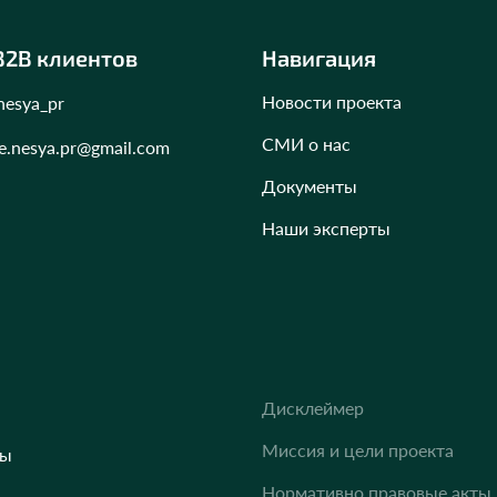
B2B клиентов
Навигация
Новости проекта
esya_pr
СМИ о нас
e.nesya.pr@gmail.com
Документы
Наши эксперты
Дисклеймер
Миссия и цели проекта
сы
Нормативно правовые акты