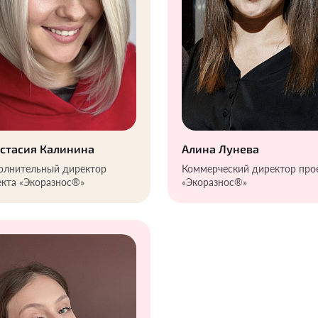
стасия Калинина
Алина Лунева
олнительный директор
Коммерческий директор про
кта «Экоразнос®️»
«Экоразнос®️»