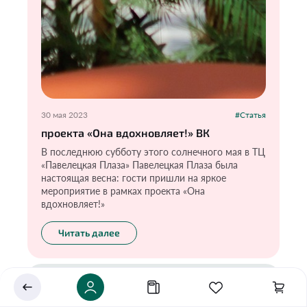
30 мая 2023
#Статья
проекта «Она вдохновляет!» ВК
В последнюю субботу этого солнечного мая в ТЦ
«Павелецкая Плаза» Павелецкая Плаза была
Укажите ваш город
настоящая весна: гости пришли на яркое
мероприятие в рамках проекта «Она
Это важно для корректной работы Экоразноса и
вдохновляет!»
дальнейших персональных функций сервиса.
Читать далее
Сохранить