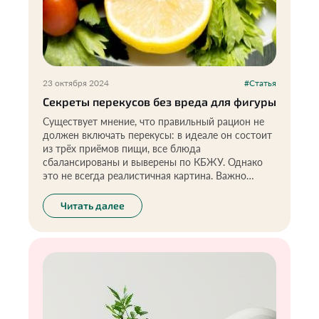
23 октября 2024
#Статья
Секреты перекусов без вреда для фигуры
Существует мнение, что правильный рацион не
должен включать перекусы: в идеале он состоит
из трёх приёмов пищи, все блюда
сбалансированы и выверены по КБЖУ. Однако
это не всегда реалистичная картина. Важно
учитывать, что здоровые перекусы, такие как
фрукты, овощи, семена или орехи, могут
Читать далее
поддерживать уровень энергии в течение дня и
способствовать хорошему самочувствию. Главное
— следить за их количеством и выбирать
качественные продукты, чтобы перекусы не
мешали основным приёмам пищи и не
приводили к перееданию.