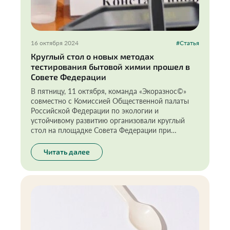
16 октября 2024
#Статья
Круглый стол о новых методах
тестирования бытовой химии прошел в
Совете Федерации
В пятницу, 11 октября, команда «Экоразнос©»
совместно с Комиссией Общественной палаты
Российской Федерации по экологии и
устойчивому развитию организовали круглый
стол на площадке Совета Федерации при
поддержке сенатора И.В. Новикова. Темой
обсуждения стали новые методы тестирования
Читать далее
товаров бытовой химии «in vitro» (метод
тестирования «на стекле») и роль животных в
таких испытаниях.