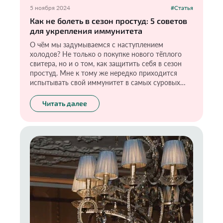
5 ноября 2024
#Статья
Как не болеть в сезон простуд: 5 советов
для укрепления иммунитета
О чём мы задумываемся с наступлением
холодов? Не только о покупке нового тёплого
свитера, но и о том, как защитить себя в сезон
простуд. Мне к тому же нередко приходится
испытывать свой иммунитет в самых суровых
условиях: частые перелёты, смена климата и
прочие «прелести», но я-то знаю, как поддержать
Читать далее
иммунную систему в холода и не разболеться
даже тогда, когда все вокруг чихают и кашляют.
И в этом мне помогают несколько простых и
действенных правил. Возможно, они покажутся
кому-то банальными, но они действительно
работают. Проверено на себе.