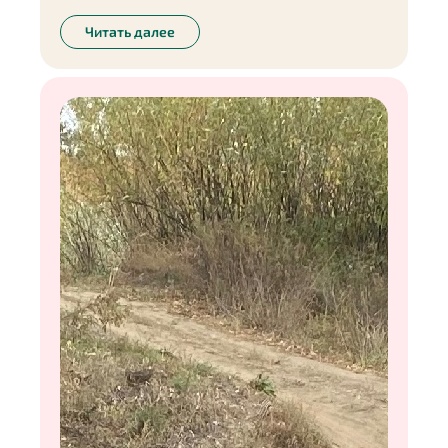
событиями жизнь иногда вносит свои
коррективы. И, признаюсь честно, у меня тоже
Читать далее
бывают сбои. Думаю, всем знакома ситуация,
когда днём ты стараешься питаться правильно, а
к ночи просыпается аппетит и так и хочется
съесть что-нибудь неполезное. Почему именно
перед сном появляется чувство голода, как его
можно обмануть, и какие способы помогают мне
справиться с ночным «дожором» — обо всём
этом в моей колонке.