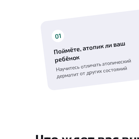
01
Поймёте, атопик ли ва
ш
ребёнок
Научитесь отличать атопический
дерматит от других состояний
Что ждет вас в