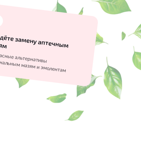
3
дёте замену аптечным
ям
е альтернативы гормональным мазям и эмолентам