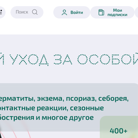
Мои
Войти
подписки
 УХОД ЗА ОСОБО
ерматиты, экзема, псориаз, себорея,
онтактные реакции, сезонные
бострения и многое другое
400+