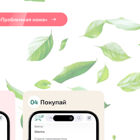
 «Проблемная кожа»
04
Покупай