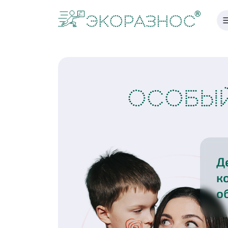
ОСОБЫЙ
Д
к
о