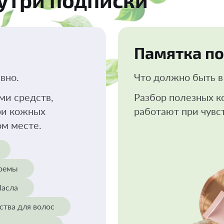
Памятка по
вно.
Что должно быть в 
ми средств,
Разбор полезных к
ри кожных
работают при чувс
ом месте.
ремы
асла
ства для волос