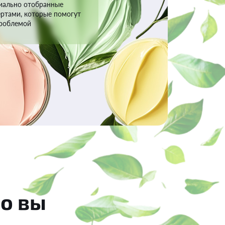
циально отобранные
ртами, которые помогут
проблемой
го вы