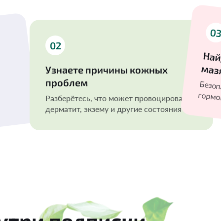
0
02
Най
маз
Узнаете причины кожных
проблем
Безопасны
Разберётесь, что может провоцировать
дерматит, экзему и другие состояния
нутри подписки