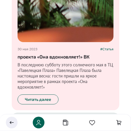
30 мая 2023
#Статья
проекта «Она вдохновляет!» ВК
В последнюю субботу этого солнечного мая в ТЦ
«Павелецкая Плаза» Павелецкая Плаза была
Укажите ваш город
настоящая весна: гости пришли на яркое
мероприятие в рамках проекта «Она
Это важно для корректной работы Экоразноса и
вдохновляет!»
дальнейших персональных функций сервиса.
Читать далее
Сохранить