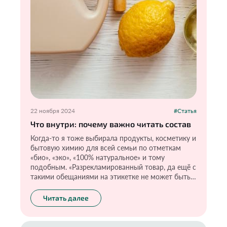
22 ноября 2024
#Статья
Что внутри: почему важно читать состав
Когда-то я тоже выбирала продукты, косметику и
бытовую химию для всей семьи по отметкам
«био», «эко», «100% натуральное» и тому
подобным. «Разрекламированный товар, да ещё с
такими обещаниями на этикетке не может быть
плохим», — думала я и покупала очередное
«безопасное» средство. Сейчас-то я знаю, что
Читать далее
красивая упаковка и громкие обещания
производителя — это лишь мишура для
привлечения нашего внимания. И хочу, чтобы как