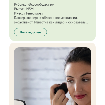
Рубрика «Экосообщество»
Выпуск №24
Инесса Генералова
Блогер, эксперт в области косметологии,
экоактивист. Известна как лидер и основатель
проектов «Экоразнос® и «Помогатор». Активно
освещает темы здоровья, красоты, экологии,
Читать далее
ведёт постоянную рубрику «Куплю/НЕкуплю» в
Instagram