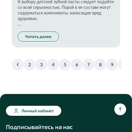
К выбору детской зубной пасты следует подойти
со всей серьезностью. Порой в ее составе могут
содержаться компоненты, наносящие вред
здоровью.
Здоровье, а уж тем более эстетику нашей улыбки
невозможно поддерживать без регулярной
Читать далее
гигиены - уходом за зубами и ротовой полостью.
Следить за этим нужно всем, даже малышу, у
которого прорезался всего один зуб. Как же
выбрать безопасную зубную пасту для ребенка?
Разбираемся вместе с основателем проекта
2
3
4
5
6
7
8
9
10
«Экоразнос» и экоактивистом Инессой
Генераловой.
Личный кабинет
Подписывайтесь на нас