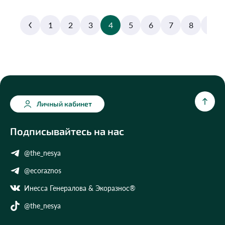
1
2
3
4
5
6
7
8
9
Личный кабинет
Подписывайтесь на нас
@the_nesya
@ecoraznos
Инесса Генералова & Экоразнос®
@the_nesya