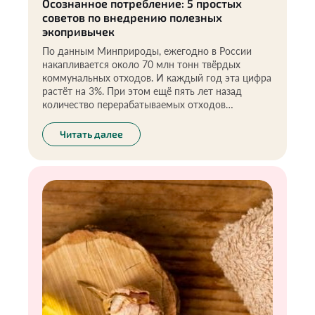
Осознанное потребление: 5 простых
советов по внедрению полезных
экопривычек
По данным Минприроды, ежегодно в России
накапливается около 70 млн тонн твёрдых
коммунальных отходов. И каждый год эта цифра
растёт на 3%. При этом ещё пять лет назад
количество перерабатываемых отходов
составляло лишь 5-7%, остальное просто
захоранивалось. Сегодня доля переработки
Читать далее
выросла до 13%, а доля сортируемых отходов —
до 53%. И это очень радует. Значит всё больше
людей осознанно подходят к потреблению и
бережно относятся к окружающей среде. Я
всегда говорю: «Всё в наших руках». А цена
такого подхода действительно высока — это
здоровье каждого из нас, здоровье нашей
планеты.