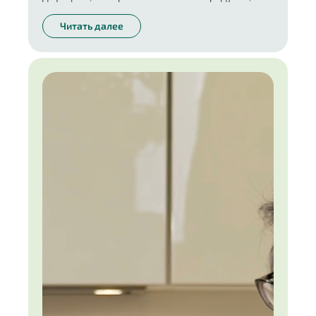
полочке в ванной только безопасные средства.
Без него невозможна та трансформация, о
Читать далее
которой многие мечтают.