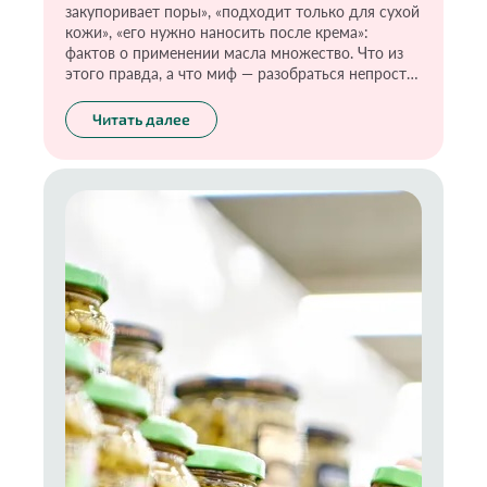
закупоривает поры», «подходит только для сухой
кожи», «его нужно наносить после крема»:
фактов о применении масла множество. Что из
этого правда, а что миф — разобраться непросто.
С некоторыми маслами я действительно
рекомендую быть осторожными. Но и вовсе
Читать далее
исключать эти продукты из ухода тоже не стоит,
ведь многие из них прекрасно питают кожу лица
и тела, особенно в осенне-зимний период.
Главное правило — грамотно выбирать и
применять. Как это сделать, расскажу в
подробной инструкции.