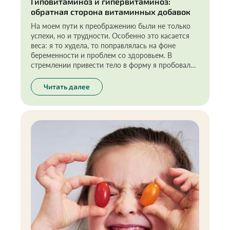
Гиповитаминоз и гипервитаминоз:
обратная сторона витаминных добавок
На моем пути к преображению были не только
успехи, но и трудности. Особенно это касается
веса: я то худела, то поправлялась на фоне
беременности и проблем со здоровьем. В
стремлении привести тело в форму я пробовала
все возможные способы, но вес все равно
возвращался… Переломным моментом стало мое
Читать далее
решение провести полный чек-ап организма. Я
выявила дефициты, стала их закрывать.