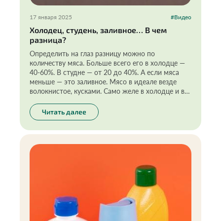
17 января 2025
#Видео
Холодец, студень, заливное… В чем
разница?
Определить на глаз разницу можно по
количеству мяса. Больше всего его в холодце —
40-60%. В студне — от 20 до 40%. А если мяса
меньше — это заливное. Мясо в идеале везде
волокнистое, кусками. Само желе в холодце и в
студне — золотисто-коричневатого цвета. В
составе не должно быть сахара и усилителей
Читать далее
вкуса.