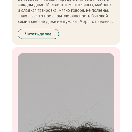
каждом доме. И если о том, что чипсы, майонез
и сладкая газировка, мягко говоря, не полезны,
знают все, то про скрытую опасность бытовой
химии многие даже не думают. А зря: отравления
средствами бытовой химии — самые
распространенные у детей в возрасте до пяти
Читать далее
лет. Малышей обычно привлекают запах,
красочные упаковки, они ассоциируют яркие
жидкости в бутылочках со знакомыми
напитками.