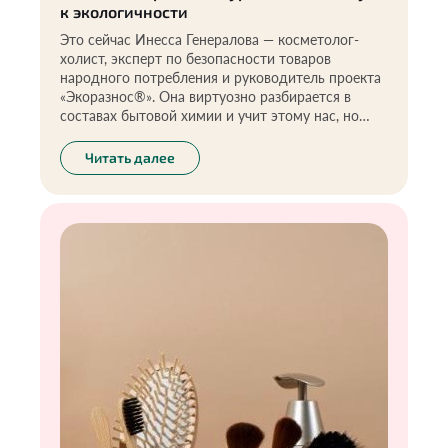
к экологичности
Это сейчас Инесса Генералова — косметолог-
холист, эксперт по безопасности товаров
народного потребления и руководитель проекта
«Экоразнос®». Она виртуозно разбирается в
составах бытовой химии и учит этому нас, но
началось всё с естественного желания помочь
сыну справиться с дерматитом. С чего начался её
Читать далее
переход на зелёную сторону и какие средства
заменить в быту в первую очередь, чтобы
оставаться здоровыми, — обо всём в колонке
Инессы.