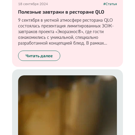
18 сентября 2024
#Статья
Полезные завтраки в ресторане QLO
9 сентября в уютной атмосфере ресторана QLO
состоялась презентация лимитированных ЗОЖ-
завтраков проекта «Экоразнос®️», где гости
ознакомились с уникальной, специально
разработанной концепцией блюд. В рамках
презентации гости опробовали каждое блюдо и
получили приятные подарки от брендов-
Читать далее
партнеров акции «Краснополянская косметика» и
«Эконад».