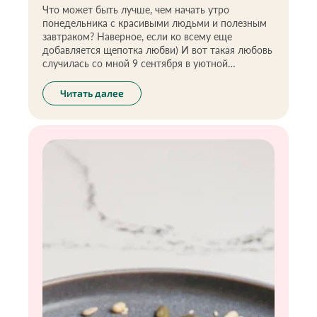
Что может быть лучше, чем начать утро
понедельника с красивыми людьми и полезным
завтраком? Наверное, если ко всему еще
добавляется щепотка любви) И вот такая любовь
случилась со мной 9 сентября в уютной
атмосфере ресторана на Тверской - QLO на
презентации лимитированных ЗОЖ-завтраков
Читать далее
проекта «Экоразнос®️».