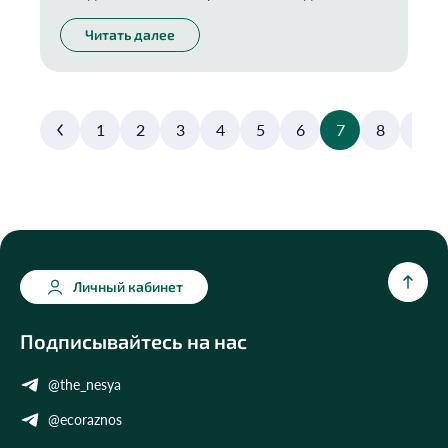
хватило еще на пару десятков лет?
Читать далее
1
2
3
4
5
6
7
8
9
Личный кабинет
Подписывайтесь на нас
@the_nesya
@ecoraznos