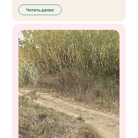
событиями жизнь иногда вносит свои
коррективы. И, признаюсь честно, у меня тоже
Читать далее
бывают сбои. Думаю, всем знакома ситуация,
когда днём ты стараешься питаться правильно, а
к ночи просыпается аппетит и так и хочется
съесть что-нибудь неполезное. Почему именно
перед сном появляется чувство голода, как его
можно обмануть, и какие способы помогают мне
справиться с ночным «дожором» — обо всём
этом в моей колонке.