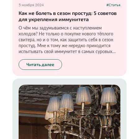
5 ноября 2024
#Статья
Как не болеть в сезон простуд: 5 советов
для укрепления иммунитета
О чём мы задумываемся с наступлением
холодов? Не только о покупке нового тёплого
свитера, но и о том, как защитить себя в сезон
простуд. Мне к тому же нередко приходится
испытывать свой иммунитет в самых суровых
условиях: частые перелёты, смена климата и
прочие «прелести», но я-то знаю, как поддержать
Читать далее
иммунную систему в холода и не разболеться
даже тогда, когда все вокруг чихают и кашляют.
И в этом мне помогают несколько простых и
действенных правил. Возможно, они покажутся
кому-то банальными, но они действительно
работают. Проверено на себе.