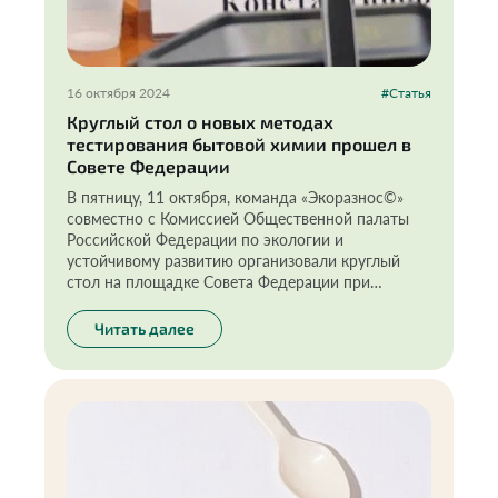
16 октября 2024
#Статья
Круглый стол о новых методах
тестирования бытовой химии прошел в
Совете Федерации
В пятницу, 11 октября, команда «Экоразнос©»
совместно с Комиссией Общественной палаты
Российской Федерации по экологии и
устойчивому развитию организовали круглый
стол на площадке Совета Федерации при
поддержке сенатора И.В. Новикова. Темой
обсуждения стали новые методы тестирования
Читать далее
товаров бытовой химии «in vitro» (метод
тестирования «на стекле») и роль животных в
таких испытаниях.