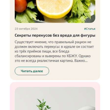
23 октября 2024
#Статья
Секреты перекусов без вреда для фигуры
Существует мнение, что правильный рацион не
должен включать перекусы: в идеале он состоит
из трёх приёмов пищи, все блюда
сбалансированы и выверены по КБЖУ. Однако
это не всегда реалистичная картина. Важно
учитывать, что здоровые перекусы, такие как
фрукты, овощи, семена или орехи, могут
Читать далее
поддерживать уровень энергии в течение дня и
способствовать хорошему самочувствию. Главное
— следить за их количеством и выбирать
качественные продукты, чтобы перекусы не
мешали основным приёмам пищи и не
приводили к перееданию.