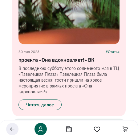
30 мая 2023
#Статья
проекта «Она вдохновляет!» ВК
В последнюю субботу этого солнечного мая в ТЦ
«Павелецкая Плаза» Павелецкая Плаза была
Укажите ваш город
настоящая весна: гости пришли на яркое
мероприятие в рамках проекта «Она
Это важно для корректной работы Экоразноса и
вдохновляет!»
дальнейших персональных функций сервиса.
Читать далее
Сохранить