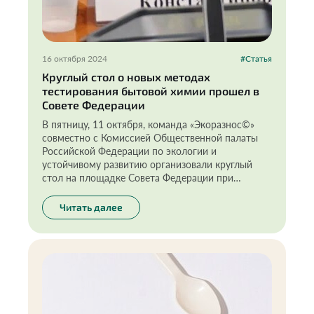
16 октября 2024
#Статья
Круглый стол о новых методах
тестирования бытовой химии прошел в
Совете Федерации
В пятницу, 11 октября, команда «Экоразнос©»
совместно с Комиссией Общественной палаты
Российской Федерации по экологии и
устойчивому развитию организовали круглый
стол на площадке Совета Федерации при
поддержке сенатора И.В. Новикова. Темой
обсуждения стали новые методы тестирования
Читать далее
товаров бытовой химии «in vitro» (метод
тестирования «на стекле») и роль животных в
таких испытаниях.