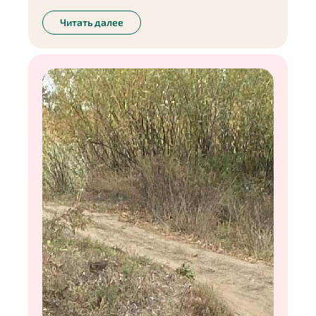
событиями жизнь иногда вносит свои
коррективы. И, признаюсь честно, у меня тоже
Читать далее
бывают сбои. Думаю, всем знакома ситуация,
когда днём ты стараешься питаться правильно, а
к ночи просыпается аппетит и так и хочется
съесть что-нибудь неполезное. Почему именно
перед сном появляется чувство голода, как его
можно обмануть, и какие способы помогают мне
справиться с ночным «дожором» — обо всём
этом в моей колонке.