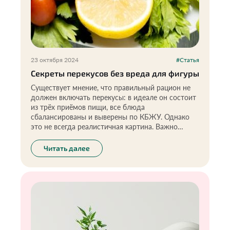
23 октября 2024
#Статья
Секреты перекусов без вреда для фигуры
Существует мнение, что правильный рацион не
должен включать перекусы: в идеале он состоит
из трёх приёмов пищи, все блюда
сбалансированы и выверены по КБЖУ. Однако
это не всегда реалистичная картина. Важно
учитывать, что здоровые перекусы, такие как
фрукты, овощи, семена или орехи, могут
Читать далее
поддерживать уровень энергии в течение дня и
способствовать хорошему самочувствию. Главное
— следить за их количеством и выбирать
качественные продукты, чтобы перекусы не
мешали основным приёмам пищи и не
приводили к перееданию.