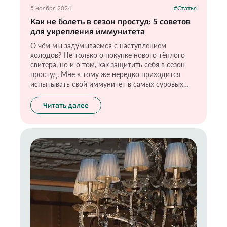
5 ноября 2024
#Статья
Как не болеть в сезон простуд: 5 советов
для укрепления иммунитета
О чём мы задумываемся с наступлением
холодов? Не только о покупке нового тёплого
свитера, но и о том, как защитить себя в сезон
простуд. Мне к тому же нередко приходится
испытывать свой иммунитет в самых суровых
условиях: частые перелёты, смена климата и
прочие «прелести», но я-то знаю, как поддержать
Читать далее
иммунную систему в холода и не разболеться
даже тогда, когда все вокруг чихают и кашляют.
И в этом мне помогают несколько простых и
действенных правил. Возможно, они покажутся
кому-то банальными, но они действительно
работают. Проверено на себе.