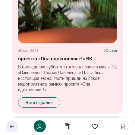
30 мая 2023
#Статья
проекта «Она вдохновляет!» ВК
В последнюю субботу этого солнечного мая в ТЦ
«Павелецкая Плаза» Павелецкая Плаза была
Укажите ваш город
настоящая весна: гости пришли на яркое
мероприятие в рамках проекта «Она
Это важно для корректной работы Экоразноса и
вдохновляет!»
дальнейших персональных функций сервиса.
Читать далее
Сохранить