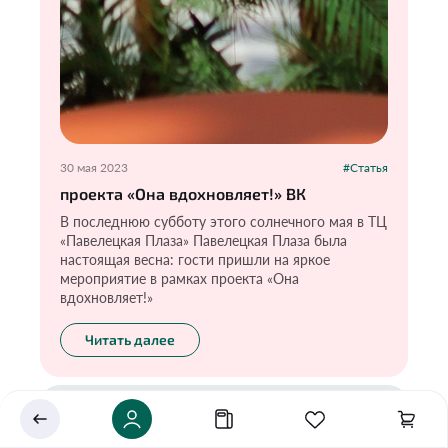
30 мая 2023
#Статья
проекта «Она вдохновляет!» ВК
В последнюю субботу этого солнечного мая в ТЦ
«Павелецкая Плаза» Павелецкая Плаза была
Укажите ваш город
настоящая весна: гости пришли на яркое
мероприятие в рамках проекта «Она
Это важно для корректной работы Экоразноса и
вдохновляет!»
дальнейших персональных функций сервиса.
Читать далее
Сохранить