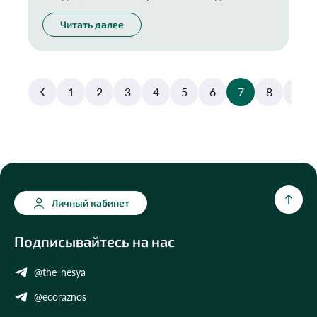
хватило еще на пару десятков лет?
Читать далее
1
2
3
4
5
6
7
8
9
Личный кабинет
Подписывайтесь на нас
@the_nesya
@ecoraznos