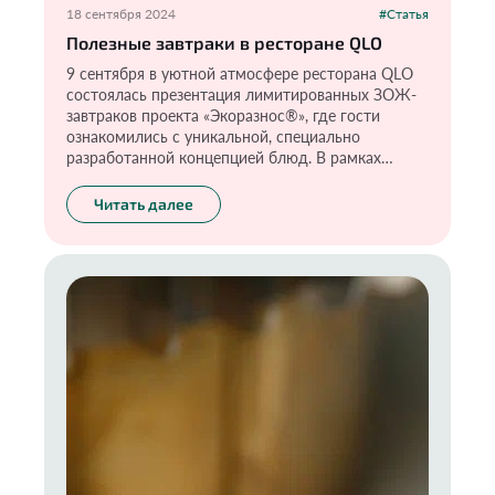
18 сентября 2024
#Статья
Полезные завтраки в ресторане QLO
9 сентября в уютной атмосфере ресторана QLO
состоялась презентация лимитированных ЗОЖ-
завтраков проекта «Экоразнос®️», где гости
ознакомились с уникальной, специально
разработанной концепцией блюд. В рамках
презентации гости опробовали каждое блюдо и
получили приятные подарки от брендов-
Читать далее
партнеров акции «Краснополянская косметика» и
«Эконад».