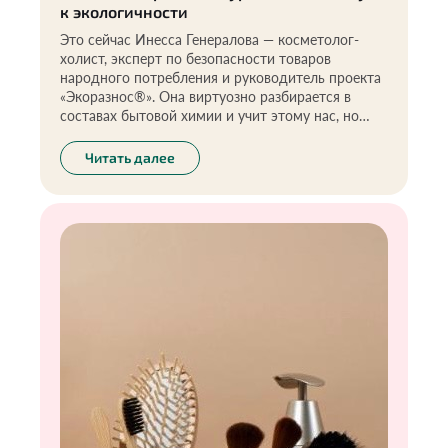
к экологичности
Это сейчас Инесса Генералова — косметолог-
холист, эксперт по безопасности товаров
народного потребления и руководитель проекта
«Экоразнос®». Она виртуозно разбирается в
составах бытовой химии и учит этому нас, но
началось всё с естественного желания помочь
сыну справиться с дерматитом. С чего начался её
Читать далее
переход на зелёную сторону и какие средства
заменить в быту в первую очередь, чтобы
оставаться здоровыми, — обо всём в колонке
Инессы.