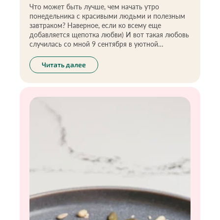
Что может быть лучше, чем начать утро
понедельника с красивыми людьми и полезным
завтраком? Наверное, если ко всему еще
добавляется щепотка любви) И вот такая любовь
случилась со мной 9 сентября в уютной
атмосфере ресторана на Тверской - QLO на
презентации лимитированных ЗОЖ-завтраков
Читать далее
проекта «Экоразнос®️».