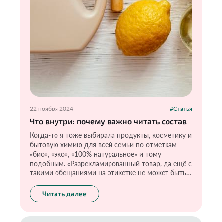
22 ноября 2024
#Статья
Что внутри: почему важно читать состав
Когда-то я тоже выбирала продукты, косметику и
бытовую химию для всей семьи по отметкам
«био», «эко», «100% натуральное» и тому
подобным. «Разрекламированный товар, да ещё с
такими обещаниями на этикетке не может быть
плохим», — думала я и покупала очередное
«безопасное» средство. Сейчас-то я знаю, что
Читать далее
красивая упаковка и громкие обещания
производителя — это лишь мишура для
привлечения нашего внимания. И хочу, чтобы как