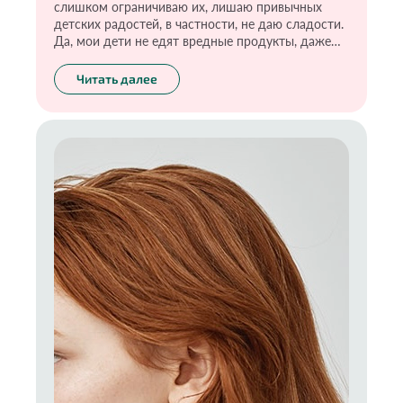
слишком ограничиваю их, лишаю привычных
детских радостей, в частности, не даю сладости.
Да, мои дети не едят вредные продукты, даже
хорошо разрекламированные и с отметкой
«детский». Но при этом в их полезном рационе
Читать далее
тоже есть сладкое. Только с хорошим составом,
без вредных добавок и тонны сахара. И могу
сказать, что моим детям очень повезло. Ведь
здоровое питание сейчас позволит сохранить им
здоровье в будущем. А правильные пищевые
привычки оградят от самой распространённой и
серьёзной проблемы — ожирения.