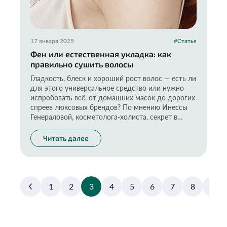
17 января 2025
#Статья
Фен или естественная укладка: как
правильно сушить волосы
Гладкость, блеск и хороший рост волос — есть ли
для этого универсальное средство или нужно
испробовать всё, от домашних масок до дорогих
спреев люксовых брендов? По мнению Инессы
Генераловой, косметолога-холиста, секрет в
правильной сушке и укладке волос. Подробнее
об этом — в колонке эксперта по безопасности
Читать далее
товаров народного потребления и руководителя
проекта «Экоразнос®».
1
2
3
4
5
6
7
8
9