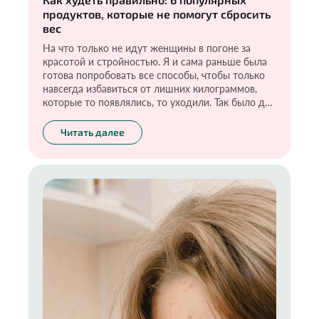
продуктов, которые не помогут сбросить
вес
На что только не идут женщины в погоне за
красотой и стройностью. Я и сама раньше была
готова попробовать все способы, чтобы только
навсегда избавиться от лишних килограммов,
которые то появлялись, то уходили. Так было до
тех пор, пока я не пришла к главному выводу:
только правильное питание, изучение составов
Читать далее
продуктов и движение могут привести к
действительно хорошему результату. И что
немаловажно — его сохранить. Хочу поделиться
своим опытом, рассказать о бесполезных и даже
опасных средствах для похудения, а также о
способах, которые реально могут помочь в этом.