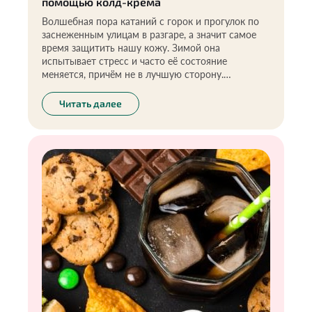
помощью колд-крема
Волшебная пора катаний с горок и прогулок по
заснеженным улицам в разгаре, а значит самое
время защитить нашу кожу. Зимой она
испытывает стресс и часто её состояние
меняется, причём не в лучшую сторону.
Защищать кожу, закрывая лицо шарфом, или всю
зиму сидеть дома — согласитесь, не самая
Читать далее
лучшая идея. Особенно, в случае с детьми. Для
меня, как многодетной мамы, это очень
актуально. Что делать, чтобы не переживать за
кожу в морозы и без страха наслаждаться
зимними активностями? Подобрать хороший
колд-крем.