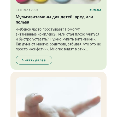
31 января 2025
#Статья
Мультивитамины для детей: вред или
польза
«Ребёнок часто простывает? Помогут
витаминные комплексы. Или стал плохо учиться
и быстро уставать? Нужно купить витаминки».
Так думают многие родители, забывая, что это не
просто «конфетки». Многие видят в этих
добавках удобный способ, так называемую
волшебную таблетку, которая действует быстро
Читать далее
и эффективно. Причём на всё сразу. Но так ли
полезны мультивитамины для детей —
предлагаю разобраться вместе.