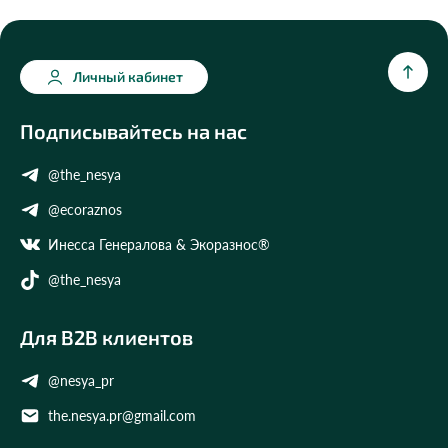
Личный кабинет
Подписывайтесь на нас
@the_nesya
@ecoraznos
Инесса Генералова & Экоразнос®
@the_nesya
Для B2B клиентов
@nesya_pr
the.nesya.pr@gmail.com