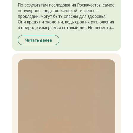
По результатам исследования Роскачества, самое
популярное средство женской гигиены —
прокладки, могут быть опасны для здоровья.
Они вредят и экологии, ведь срок их разложения
в природе измеряется сотнями лет. Но несмотря
на это женщины продолжают ими активно
пользоваться. Интересный факт: за всю жизнь
Читать далее
одна женщина может выбрасывать
приблизительно 13 000 прокладок, каждая из
которых будет разлагаться более 500 лет. Эти
цифры действительно заставляют задуматься.
Как женщине соблюдать гигиену, какие средства
лучше и безопаснее для здоровья и окружающей
среды — читайте в этой статье.