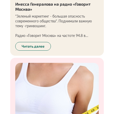
Инесса Генералова на радио «Говорит
Москва»
"Зеленый маркетинг - большая опасность
современного общества". Поднимали важную
тему -гринвошинг.
Радио «Говорит Москва» на частоте 94.8 в
программе «Мы вас услышали».
Читать далее
Благодарим ведущих Максима Челнокова и
Марину Александрову за тему!