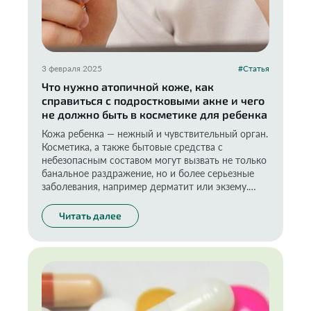
3 февраля 2025
#Статья
Что нужно атопичной коже, как
справиться с подростковыми акне и чего
не должно быть в косметике для ребенка
Кожа ребенка — нежный и чувствительный орган.
Косметика, а также бытовые средства с
небезопасным составом могут вызвать не только
банальное раздражение, но и более серьезные
заболевания, например дерматит или экзему.
Важно разбираться, что скрыто в банках, которые
мы ставим на полки в своей ванной.
Читать далее
Но кто из нас химик или дерматолог?
Среднестатистическая мама — точно нет.
Поэтому мы обратились к настоящему
профессионалу, независимому эксперту.