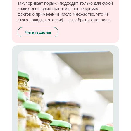
закупоривает поры», «подходит только для сухой
кожи», «его нужно наносить после крема»:
фактов о применении масла множество. Что из
этого правда, а что миф — разобраться непросто.
С некоторыми маслами я действительно
рекомендую быть осторожными. Но и вовсе
Читать далее
исключать эти продукты из ухода тоже не стоит,
ведь многие из них прекрасно питают кожу лица
и тела, особенно в осенне-зимний период.
Главное правило — грамотно выбирать и
применять. Как это сделать, расскажу в
подробной инструкции.