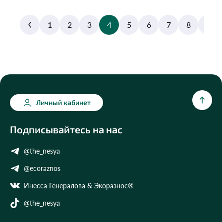
1
2
3
4
5
6
7
8
9
Личный кабинет
Подписывайтесь на нас
@the_nesya
@ecoraznos
Инесса Генералова & Экоразнос®
@the_nesya