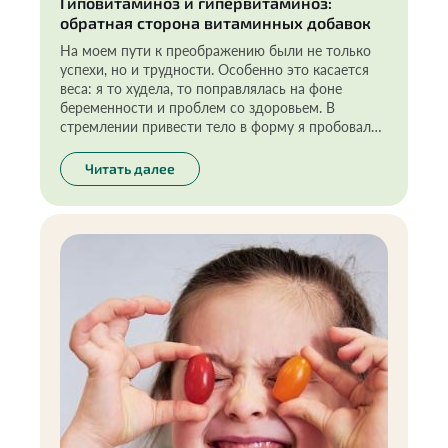
Гиповитаминоз и гипервитаминоз:
обратная сторона витаминных добавок
На моем пути к преображению были не только
успехи, но и трудности. Особенно это касается
веса: я то худела, то поправлялась на фоне
беременности и проблем со здоровьем. В
стремлении привести тело в форму я пробовала
все возможные способы, но вес все равно
возвращался… Переломным моментом стало мое
Читать далее
решение провести полный чек-ап организма. Я
выявила дефициты, стала их закрывать.