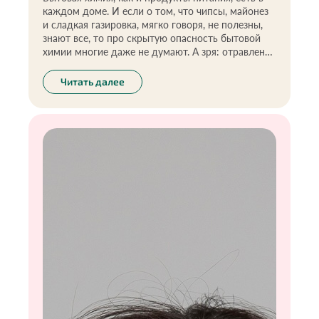
каждом доме. И если о том, что чипсы, майонез
и сладкая газировка, мягко говоря, не полезны,
знают все, то про скрытую опасность бытовой
химии многие даже не думают. А зря: отравления
средствами бытовой химии — самые
распространенные у детей в возрасте до пяти
Читать далее
лет. Малышей обычно привлекают запах,
красочные упаковки, они ассоциируют яркие
жидкости в бутылочках со знакомыми
напитками.