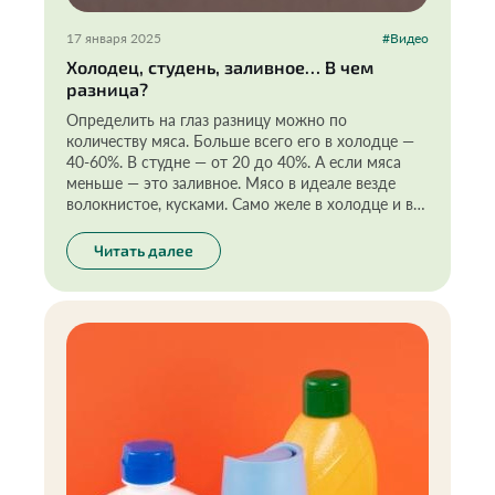
17 января 2025
#Видео
Холодец, студень, заливное… В чем
разница?
Определить на глаз разницу можно по
количеству мяса. Больше всего его в холодце —
40-60%. В студне — от 20 до 40%. А если мяса
меньше — это заливное. Мясо в идеале везде
волокнистое, кусками. Само желе в холодце и в
студне — золотисто-коричневатого цвета. В
составе не должно быть сахара и усилителей
Читать далее
вкуса.