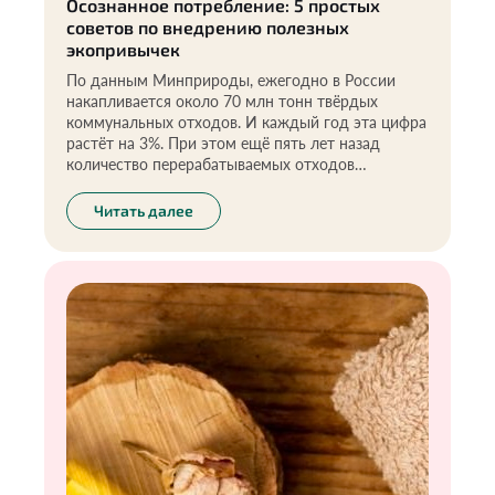
Осознанное потребление: 5 простых
советов по внедрению полезных
экопривычек
По данным Минприроды, ежегодно в России
накапливается около 70 млн тонн твёрдых
коммунальных отходов. И каждый год эта цифра
растёт на 3%. При этом ещё пять лет назад
количество перерабатываемых отходов
составляло лишь 5-7%, остальное просто
захоранивалось. Сегодня доля переработки
Читать далее
выросла до 13%, а доля сортируемых отходов —
до 53%. И это очень радует. Значит всё больше
людей осознанно подходят к потреблению и
бережно относятся к окружающей среде. Я
всегда говорю: «Всё в наших руках». А цена
такого подхода действительно высока — это
здоровье каждого из нас, здоровье нашей
планеты.