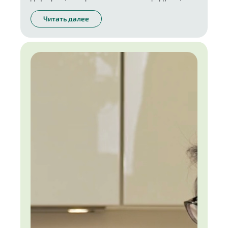
полочке в ванной только безопасные средства.
Без него невозможна та трансформация, о
Читать далее
которой многие мечтают.