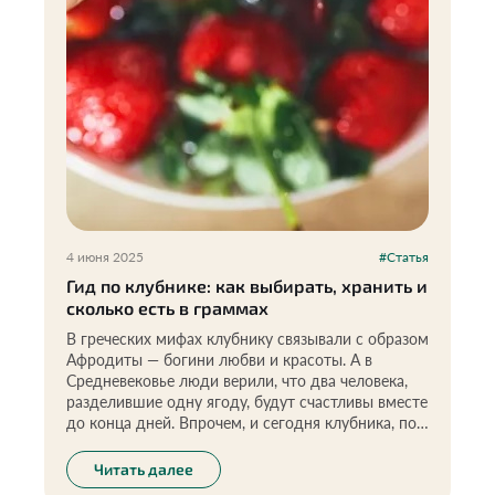
4 июня 2025
#Статья
Гид по клубнике: как выбирать, хранить и
сколько есть в граммах
В греческих мифах клубнику связывали с образом
Афродиты — богини любви и красоты. А в
Средневековье люди верили, что два человека,
разделившие одну ягоду, будут счастливы вместе
до конца дней. Впрочем, и сегодня клубника, по
форме напоминающая сердце, обычно
ассоциируется с чем-то романтичным. Помимо
Читать далее
эстетических качеств, эта ягода — кладезь