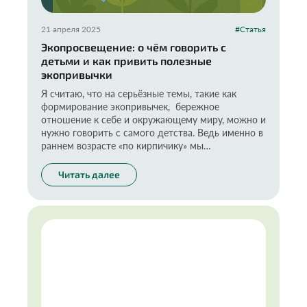
21 апреля 2025
#Статья
Экопросвещение: о чём говорить с
детьми и как привить полезные
экопривычки
Я считаю, что на серьёзные темы, такие как
формирование экопривычек, бережное
отношение к себе и окружающему миру, можно и
нужно говорить с самого детства. Ведь именно в
раннем возрасте «по кирпичику» мы
выкладываем фундамент для дальнейшего
развития, формируем отношение маленького
Читать далее
человека к природе, своему здоровью. Усвоив
такие важные знания в детстве, ребёнок
перенесёт их и во взрослую жизнь. О чём стоит
говорить с ребёнком в рамках экопросвещения и
как лучше это делать — делюсь своим опытом в
новой колонке.