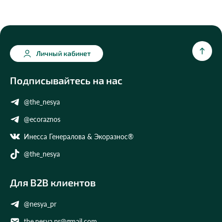
Личный кабинет
Подписывайтесь на нас
@the_nesya
@ecoraznos
Инесса Генералова & Экоразнос®
@the_nesya
Для B2B клиентов
@nesya_pr
the.nesya.pr@gmail.com