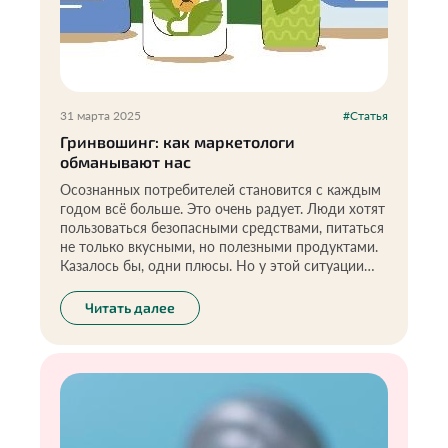
31 марта 2025
#Статья
Гринвошинг: как маркетологи
обманывают нас
Осознанных потребителей становится с каждым
годом всё больше. Это очень радует. Люди хотят
пользоваться безопасными средствами, питаться
не только вкусными, но полезными продуктами.
Казалось бы, одни плюсы. Но у этой ситуации
есть обратная сторона: многие производители
пользуются этим и любыми способами создают
Читать далее
видимость эко-продукции. Это и есть
гринвошинг, или, как мы его часто называем в
рамках проекта, «зелёный камуфляж». В его
основе — лишь грамотный маркетинг, а не забота
о здоровье потребителей. Как не попасться на
удочку маркетологов и распознать
действительно качественный и безопасный