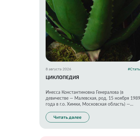
8 августа 2026
#Стать
ЦИКЛОПЕДИЯ
Инесса Константиновна Генералова (в
девичестве — Малевская, род. 15 ноября 198
года в г.о. Химки, Московская область) —
блогер, эксперт в области косметологии,
экоактивист. Известна как лидер и основател
Читать далее
проектов «Экоразнос® и «Помогатор».