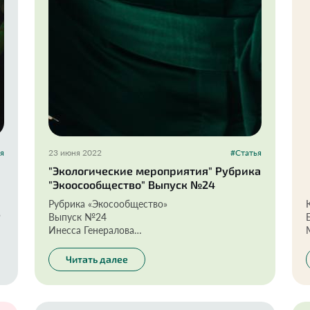
я
23 июня 2022
#Статья
"Экологические мероприятия" Рубрика
"Экоосообщество" Выпуск №24
Рубрика «Экосообщество»
9
Выпуск №24
Инесса Генералова
Блогер, эксперт в области косметологии,
ь
экоактивист. Известна как лидер и основатель
Читать далее
проектов «Экоразнос® и «Помогатор».
Активно освещает темы здоровья, красоты,
экологии, ведёт постоянную рубрику «Куплю/
НЕкуплю» в Instagram