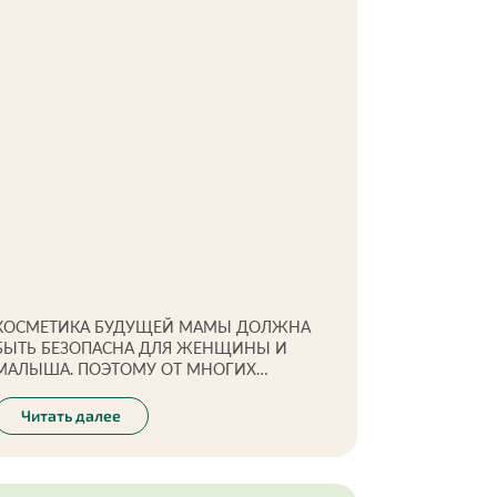
КОСМЕТИКА БУДУЩЕЙ МАМЫ ДОЛЖНА
БЫТЬ БЕЗОПАСНА ДЛЯ ЖЕНЩИНЫ И
МАЛЫША. ПОЭТОМУ ОТ МНОГИХ
ПОПУЛЯРНЫХ ИНГРЕДИЕНТОВ ПРИДЕТСЯ
ОТКАЗАТЬСЯ.
Читать далее
Инесса Генералова
основательница проекта «Экоразнос»,
экоактивист