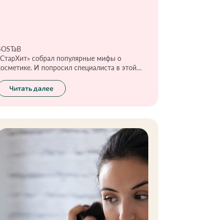
SOSTaB
«СтарХит» собрал популярные мифы о
косметике. И попросил специалиста в этой
области расставить все точки над «».
Инесса Генералова , экоблогер
Читать далее