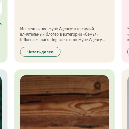
о
Исследование Hype Agency: кто самый
влиятельный блогер в категории «Семья»
Influencer-marketing-агентство Hype Agency
совместно с аналитическим сервисом Yoloсo
провели исследование рынка инфлюенсеров и
Читать далее
выявили самых влиятельных блогеров в
категории «Семья и дети».