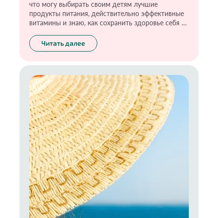
что могу выбирать своим детям лучшие
продукты питания, действительно эффективные
витамины и знаю, как сохранить здоровье себя и
своих детей. Для этого я прошла большой путь и
теперь стараюсь передать эти знания своим
Читать далее
детям. Я уверена, что ответственность и умение
делать выбор необходимо тренировать с самого
рождения. Ну и конечно, самое главное —
прежде чем воспитывать ребёнка, стоит начать с
воспитания себя. О том, что включает в себя
экологичное материнство, расскажу в новой
статье.