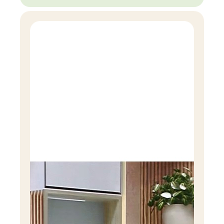
компоненты, вредные даже при условии
правильного применения. Поэтому помимо
грамотного использования и хранения, очень
важно выбирать бытовую химию с «чистым»
составом. Чего точно не должно быть в составе
хорошего средства для всей семьи, на что стоит
ещё обращать внимание, если в семье есть
маленькие дети — расскажу в этой статье..