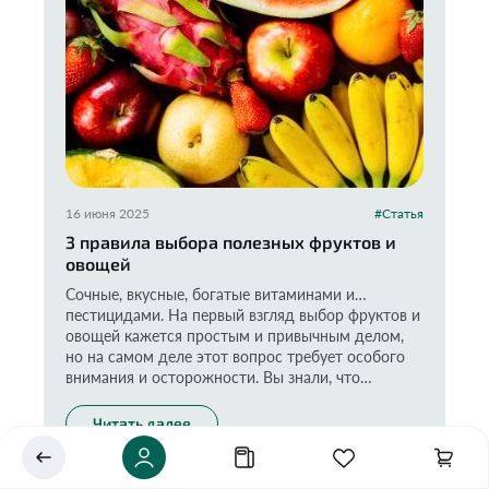
16 июня 2025
#Статья
3 правила выбора полезных фруктов и
овощей
Укажите ваш город
Сочные, вкусные, богатые витаминами и…
Это важно для корректной работы Экоразноса и
пестицидами. На первый взгляд выбор фруктов и
дальнейших персональных функций сервиса.
овощей кажется простым и привычным делом,
но на самом деле этот вопрос требует особого
внимания и осторожности. Вы знали, что
любимая всеми клубника возглавляет рейтинг
самых загрязненных овощей, фруктов и ягод, по
Читать далее
Сохранить
данным организации EWG? Наряду с ней в
чёрном списке оказался шпинат, яблоки, персики
и другие привычные нам продукты. Последствия