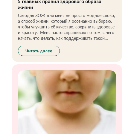
5 главных правил здорового образа
жизни
Сегодня ЗОЖ для меня не просто модное слово,
а способ жизни, который я осознанно выбираю,
чтобы улучшить её качество, сохранить здоровье
и красоту. Меня часто спрашивают о том, с чего
начать, что делать, как поддерживать такой
образ жизни. Информации по этой теме
действительно много, но большая часть — это
Читать далее
непроверенные слухи и мифы, которые порой
ещё больше запутывают и сбивают с толку. В
этой статье я хочу поделиться своим опытом,
рекомендациями, которые помогли измениться и
встать на путь здоровья мне самой.