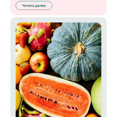
оставалось мало, зато было много сахара.
Читать далее
Сегодня же, я думаю, все знают, что лучший
способ запастись витаминами на зиму — это
замораживание. В новой колонке расскажу обо
всех правилах этого способа, а также о том, как
хранить замороженные продукты, чтобы они не
уступали по вкусу и пользе свежим.