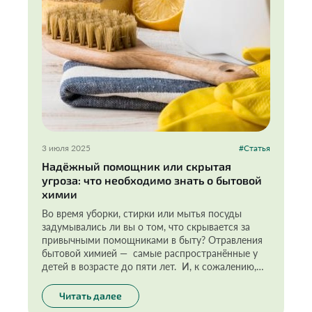
3 июля 2025
#Статья
Надёжный помощник или скрытая
угроза: что необходимо знать о бытовой
химии
Во время уборки, стирки или мытья посуды
задумывались ли вы о том, что скрывается за
привычными помощниками в быту? Отравления
бытовой химией — самые распространённые у
детей в возрасте до пяти лет. И, к сожалению,
опасность кроется не только в том, что они из
любопытства случайно пробуют яркие жидкости
Читать далее
или гранулы. Бытовые средства могут содержать