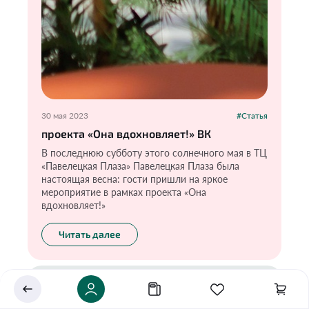
30 мая 2023
#Статья
проекта «Она вдохновляет!» ВК
В последнюю субботу этого солнечного мая в ТЦ
«Павелецкая Плаза» Павелецкая Плаза была
Укажите ваш город
настоящая весна: гости пришли на яркое
мероприятие в рамках проекта «Она
Это важно для корректной работы Экоразноса и
вдохновляет!»
дальнейших персональных функций сервиса.
Читать далее
Сохранить