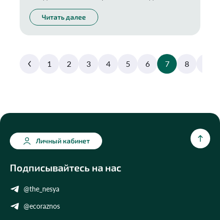
хватило еще на пару десятков лет?
Читать далее
1
2
3
4
5
6
7
8
9
Личный кабинет
Подписывайтесь на нас
@the_nesya
@ecoraznos