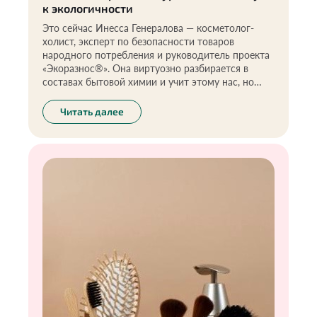
к экологичности
Это сейчас Инесса Генералова — косметолог-
холист, эксперт по безопасности товаров
народного потребления и руководитель проекта
«Экоразнос®». Она виртуозно разбирается в
составах бытовой химии и учит этому нас, но
началось всё с естественного желания помочь
сыну справиться с дерматитом. С чего начался её
Читать далее
переход на зелёную сторону и какие средства
заменить в быту в первую очередь, чтобы
оставаться здоровыми, — обо всём в колонке
Инессы.