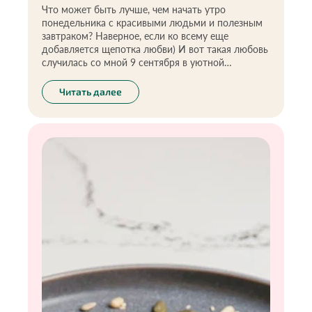
Что может быть лучше, чем начать утро
понедельника с красивыми людьми и полезным
завтраком? Наверное, если ко всему еще
добавляется щепотка любви) И вот такая любовь
случилась со мной 9 сентября в уютной
атмосфере ресторана на Тверской - QLO на
презентации лимитированных ЗОЖ-завтраков
Читать далее
проекта «Экоразнос®️».