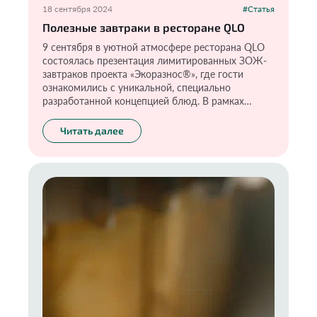
18 сентября 2024
#Статья
Полезные завтраки в ресторане QLO
9 сентября в уютной атмосфере ресторана QLO
состоялась презентация лимитированных ЗОЖ-
завтраков проекта «Экоразнос®️», где гости
ознакомились с уникальной, специально
разработанной концепцией блюд. В рамках
презентации гости опробовали каждое блюдо и
получили приятные подарки от брендов-
Читать далее
партнеров акции «Краснополянская косметика» и
«Эконад».