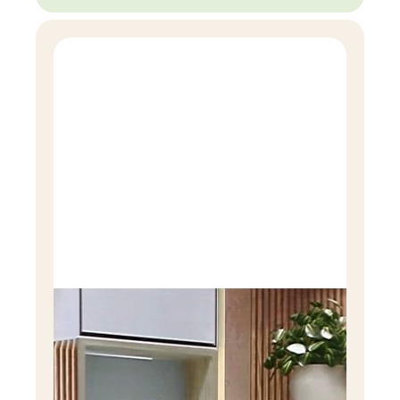
компоненты, вредные даже при условии
правильного применения. Поэтому помимо
грамотного использования и хранения, очень
важно выбирать бытовую химию с «чистым»
составом. Чего точно не должно быть в составе
хорошего средства для всей семьи, на что стоит
ещё обращать внимание, если в семье есть
маленькие дети — расскажу в этой статье..