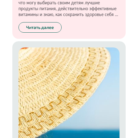
что могу выбирать своим детям лучшие
продукты питания, действительно эффективные
витамины и знаю, как сохранить здоровье себя и
своих детей. Для этого я прошла большой путь и
теперь стараюсь передать эти знания своим
Читать далее
детям. Я уверена, что ответственность и умение
делать выбор необходимо тренировать с самого
рождения. Ну и конечно, самое главное —
прежде чем воспитывать ребёнка, стоит начать с
воспитания себя. О том, что включает в себя
экологичное материнство, расскажу в новой
статье.