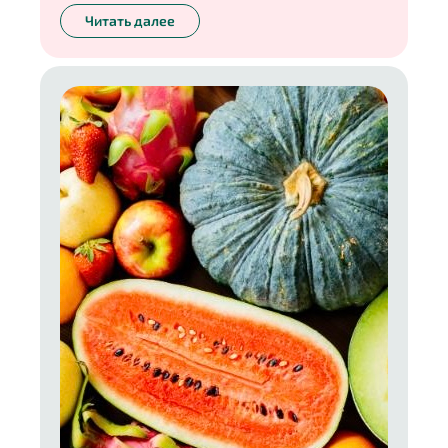
оставалось мало, зато было много сахара.
Читать далее
Сегодня же, я думаю, все знают, что лучший
способ запастись витаминами на зиму — это
замораживание. В новой колонке расскажу обо
всех правилах этого способа, а также о том, как
хранить замороженные продукты, чтобы они не
уступали по вкусу и пользе свежим.