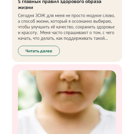
5 главных правил здорового образа
жизни
Сегодня ЗОЖ для меня не просто модное слово,
а способ жизни, который я осознанно выбираю,
чтобы улучшить её качество, сохранить здоровье
и красоту. Меня часто спрашивают о том, с чего
начать, что делать, как поддерживать такой
образ жизни. Информации по этой теме
действительно много, но большая часть — это
Читать далее
непроверенные слухи и мифы, которые порой
ещё больше запутывают и сбивают с толку. В
этой статье я хочу поделиться своим опытом,
рекомендациями, которые помогли измениться и
встать на путь здоровья мне самой.