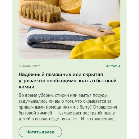
3 июля 2025
#Статья
Надёжный помощник или скрытая
угроза: что необходимо знать о бытовой
химии
Во время уборки, стирки или мытья посуды
задумывались ли вы о том, что скрывается за
привычными помощниками в быту? Отравления
бытовой химией — самые распространённые у
детей в возрасте до пяти лет. И, к сожалению,
опасность кроется не только в том, что они из
любопытства случайно пробуют яркие жидкости
Читать далее
или гранулы. Бытовые средства могут содержать