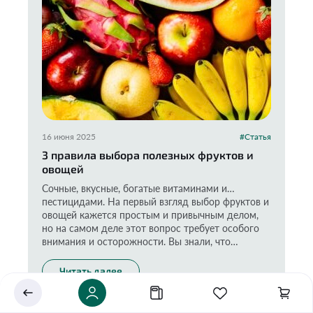
16 июня 2025
#Статья
3 правила выбора полезных фруктов и
овощей
Укажите ваш город
Сочные, вкусные, богатые витаминами и…
Это важно для корректной работы Экоразноса и
пестицидами. На первый взгляд выбор фруктов и
дальнейших персональных функций сервиса.
овощей кажется простым и привычным делом,
но на самом деле этот вопрос требует особого
внимания и осторожности. Вы знали, что
любимая всеми клубника возглавляет рейтинг
самых загрязненных овощей, фруктов и ягод, по
Читать далее
Сохранить
данным организации EWG? Наряду с ней в
чёрном списке оказался шпинат, яблоки, персики
и другие привычные нам продукты. Последствия