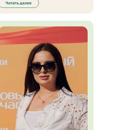
потреблять энергию экономично: выключаю
Читать далее
свет в комнатах, когда в них никого нет, когда
чищу зубы, выключаю воду (это у меня еще с
детства, когда в школе на экологии нам
рассказывали, что воду нужно беречь).