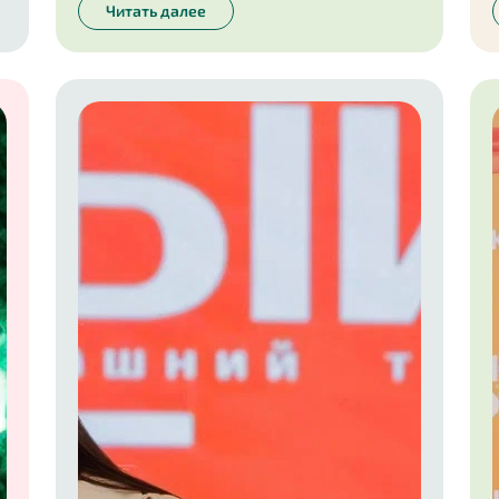
стол на площадке Совета Федерации при
Читать далее
поддержке сенатора И.В. Новикова. Темой
обсуждения стали новые методы
тестирования товаров бытовой химии «in
vitro» (метод тестирования «на стекле») и роль
животных в таких испытаниях.