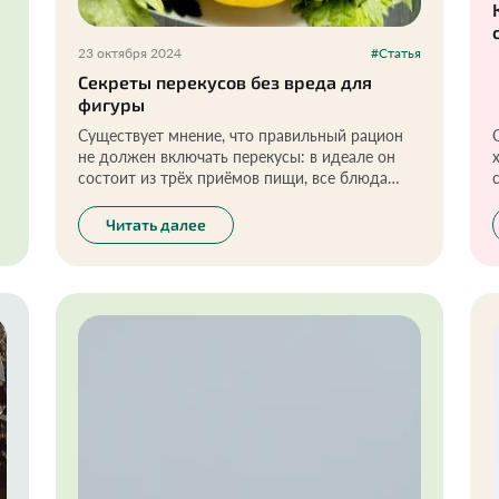
23 октября 2024
#Статья
Секреты перекусов без вреда для
фигуры
Существует мнение, что правильный рацион
не должен включать перекусы: в идеале он
состоит из трёх приёмов пищи, все блюда
сбалансированы и выверены по КБЖУ.
ь
Однако это не всегда реалистичная картина.
Читать далее
я
Важно учитывать, что здоровые перекусы,
такие как фрукты, овощи, семена или орехи,
могут поддерживать уровень энергии в
течение дня и способствовать хорошему
самочувствию. Главное — следить за их
количеством и выбирать качественные
продукты, чтобы перекусы не мешали
основным приёмам пищи и не приводили к
перееданию.