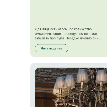
Для лица есть огромное количество
омолаживающих процедур, но не стоит
забывать про руки. Нередко именно они
выдают возраст, поэтому так важно
заботиться об их нежной коже. Как подобрат
Читать далее
уход? Какой маникюр безопасен? Разбираемс
с экспертом!