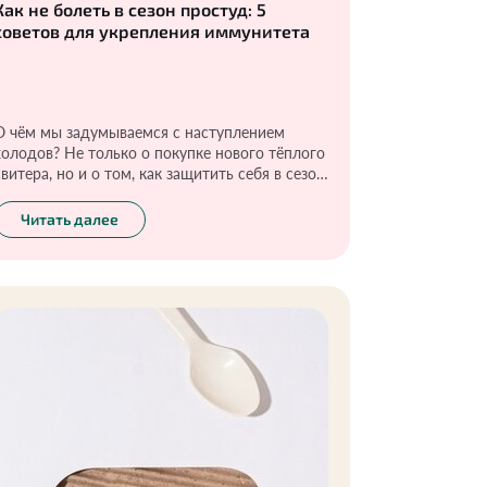
Как не болеть в сезон простуд: 5
советов для укрепления иммунитета
О чём мы задумываемся с наступлением
холодов? Не только о покупке нового тёплого
свитера, но и о том, как защитить себя в сезон
простуд. Мне к тому же нередко приходится
испытывать свой иммунитет в самых суровых
Читать далее
условиях: частые перелёты, смена климата и
прочие «прелести», но я-то знаю, как
поддержать иммунную систему в холода и не
разболеться даже тогда, когда все вокруг
чихают и кашляют. И в этом мне помогают
несколько простых и действенных правил.
Возможно, они покажутся кому-то
банальными, но они действительно работают.
Проверено на себе.