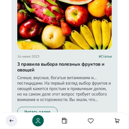
16 июня 2025
#Статья
3 правила выбора полезных фруктов и
овощей
Укажите ваш город
Сочные, вкусные, богатые витаминами и…
Это важно для корректной работы Экоразноса и
пестицидами. На первый взгляд выбор фруктов и
дальнейших персональных функций сервиса.
овощей кажется простым и привычным делом,
но на самом деле этот вопрос требует особого
внимания и осторожности. Вы знали, что
любимая всеми клубника возглавляет рейтинг
самых загрязненных овощей, фруктов и ягод, по
Читать далее
Сохранить
данным организации EWG? Наряду с ней в
чёрном списке оказался шпинат, яблоки, персики
и другие привычные нам продукты. Последствия