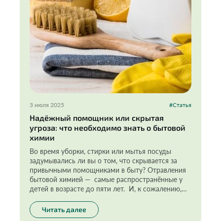
3 июля 2025
#Статья
Надёжный помощник или скрытая
угроза: что необходимо знать о бытовой
химии
Во время уборки, стирки или мытья посуды
задумывались ли вы о том, что скрывается за
привычными помощниками в быту? Отравления
бытовой химией — самые распространённые у
детей в возрасте до пяти лет. И, к сожалению,
опасность кроется не только в том, что они из
любопытства случайно пробуют яркие жидкости
Читать далее
или гранулы. Бытовые средства могут содержать