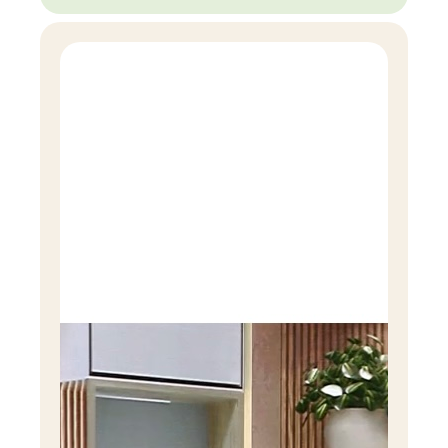
компоненты, вредные даже при условии
правильного применения. Поэтому помимо
грамотного использования и хранения, очень
важно выбирать бытовую химию с «чистым»
составом. Чего точно не должно быть в составе
хорошего средства для всей семьи, на что стоит
ещё обращать внимание, если в семье есть
маленькие дети — расскажу в этой статье..