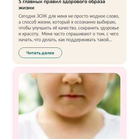
5 главных правил здорового образа
жизни
Сегодня ЗОЖ для меня не просто модное слово,
а способ жизни, который я осознанно выбираю,
чтобы улучшить её качество, сохранить здоровье
и красоту. Меня часто спрашивают о том, с чего
начать, что делать, как поддерживать такой
образ жизни. Информации по этой теме
действительно много, но большая часть — это
Читать далее
непроверенные слухи и мифы, которые порой
ещё больше запутывают и сбивают с толку. В
этой статье я хочу поделиться своим опытом,
рекомендациями, которые помогли измениться и
встать на путь здоровья мне самой.