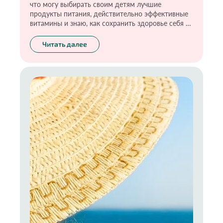
что могу выбирать своим детям лучшие
продукты питания, действительно эффективные
витамины и знаю, как сохранить здоровье себя и
своих детей. Для этого я прошла большой путь и
теперь стараюсь передать эти знания своим
Читать далее
детям. Я уверена, что ответственность и умение
делать выбор необходимо тренировать с самого
рождения. Ну и конечно, самое главное —
прежде чем воспитывать ребёнка, стоит начать с
воспитания себя. О том, что включает в себя
экологичное материнство, расскажу в новой
статье.