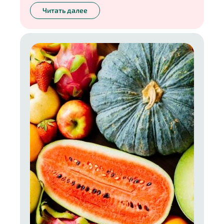
оставалось мало, зато было много сахара.
Читать далее
Сегодня же, я думаю, все знают, что лучший
способ запастись витаминами на зиму — это
замораживание. В новой колонке расскажу обо
всех правилах этого способа, а также о том, как
хранить замороженные продукты, чтобы они не
уступали по вкусу и пользе свежим.