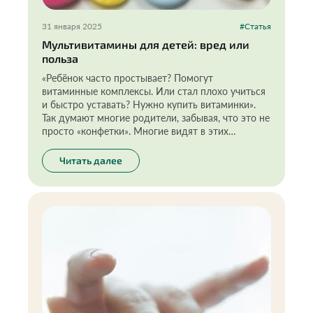
31 января 2025
#Статья
Мультивитамины для детей: вред или
польза
«Ребёнок часто простывает? Помогут
витаминные комплексы. Или стал плохо учиться
и быстро уставать? Нужно купить витаминки».
Так думают многие родители, забывая, что это не
просто «конфетки». Многие видят в этих
добавках удобный способ, так называемую
волшебную таблетку, которая действует быстро
Читать далее
и эффективно. Причём на всё сразу. Но так ли
полезны мультивитамины для детей —
предлагаю разобраться вместе.