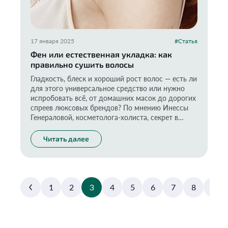
17 января 2025
#Статья
Фен или естественная укладка: как
правильно сушить волосы
Гладкость, блеск и хороший рост волос — есть ли
для этого универсальное средство или нужно
испробовать всё, от домашних масок до дорогих
спреев люксовых брендов? По мнению Инессы
Генераловой, косметолога-холиста, секрет в
правильной сушке и укладке волос. Подробнее
об этом — в колонке эксперта по безопасности
Читать далее
товаров народного потребления и руководителя
проекта «Экоразнос®».
1
2
3
4
5
6
7
8
9