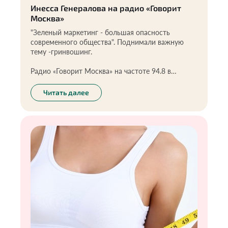
Инесса Генералова на радио «Говорит
Москва»
"Зеленый маркетинг - большая опасность
современного общества". Поднимали важную
тему -гринвошинг.
Радио «Говорит Москва» на частоте 94.8 в
программе «Мы вас услышали».
Читать далее
Благодарим ведущих Максима Челнокова и
Марину Александрову за тему!