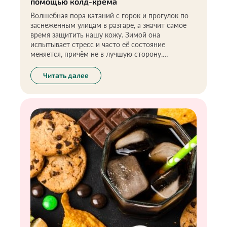
помощью колд-крема
Волшебная пора катаний с горок и прогулок по
заснеженным улицам в разгаре, а значит самое
время защитить нашу кожу. Зимой она
испытывает стресс и часто её состояние
меняется, причём не в лучшую сторону.
Защищать кожу, закрывая лицо шарфом, или всю
зиму сидеть дома — согласитесь, не самая
Читать далее
лучшая идея. Особенно, в случае с детьми. Для
меня, как многодетной мамы, это очень
актуально. Что делать, чтобы не переживать за
кожу в морозы и без страха наслаждаться
зимними активностями? Подобрать хороший
колд-крем.