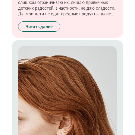
слишком ограничиваю их, лишаю привычных
детских радостей, в частности, не даю сладости.
Да, мои дети не едят вредные продукты, даже
хорошо разрекламированные и с отметкой
«детский». Но при этом в их полезном рационе
Читать далее
тоже есть сладкое. Только с хорошим составом,
без вредных добавок и тонны сахара. И могу
сказать, что моим детям очень повезло. Ведь
здоровое питание сейчас позволит сохранить им
здоровье в будущем. А правильные пищевые
привычки оградят от самой распространённой и
серьёзной проблемы — ожирения.