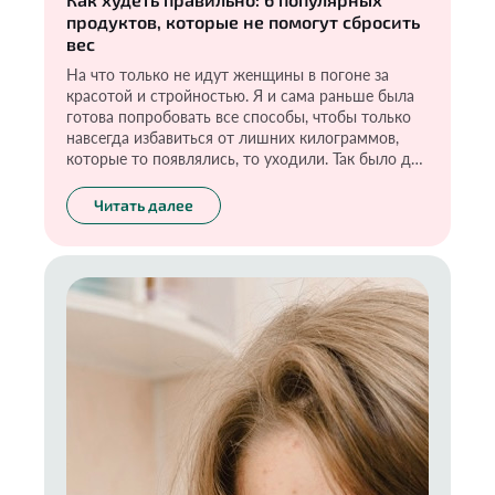
продуктов, которые не помогут сбросить
вес
На что только не идут женщины в погоне за
красотой и стройностью. Я и сама раньше была
готова попробовать все способы, чтобы только
навсегда избавиться от лишних килограммов,
которые то появлялись, то уходили. Так было до
тех пор, пока я не пришла к главному выводу:
только правильное питание, изучение составов
Читать далее
продуктов и движение могут привести к
действительно хорошему результату. И что
немаловажно — его сохранить. Хочу поделиться
своим опытом, рассказать о бесполезных и даже
опасных средствах для похудения, а также о
способах, которые реально могут помочь в этом.