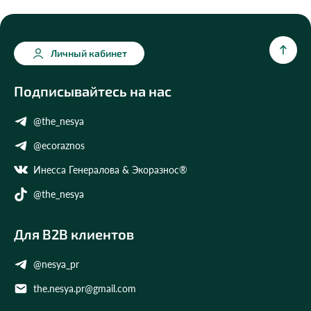
Личный кабинет
Подписывайтесь на нас
@the_nesya
@ecoraznos
Инесса Генералова & Экоразнос®
@the_nesya
Для B2B клиентов
@nesya_pr
the.nesya.pr@gmail.com