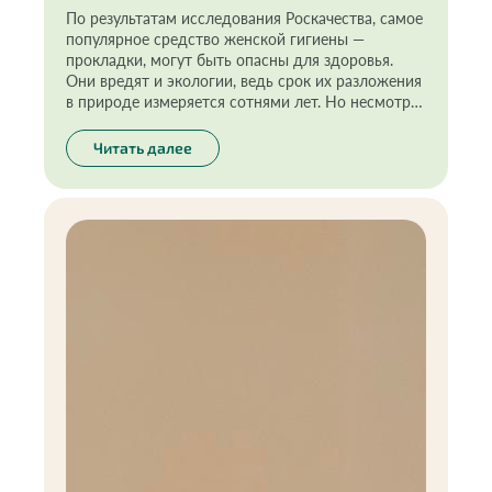
По результатам исследования Роскачества, самое
популярное средство женской гигиены —
прокладки, могут быть опасны для здоровья.
Они вредят и экологии, ведь срок их разложения
в природе измеряется сотнями лет. Но несмотря
на это женщины продолжают ими активно
пользоваться. Интересный факт: за всю жизнь
Читать далее
одна женщина может выбрасывать
приблизительно 13 000 прокладок, каждая из
которых будет разлагаться более 500 лет. Эти
цифры действительно заставляют задуматься.
Как женщине соблюдать гигиену, какие средства
лучше и безопаснее для здоровья и окружающей
среды — читайте в этой статье.