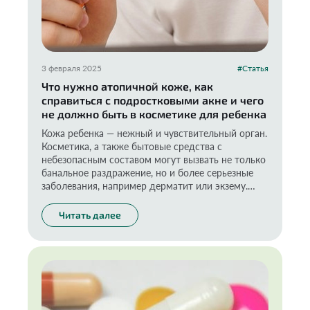
3 февраля 2025
#Статья
Что нужно атопичной коже, как
справиться с подростковыми акне и чего
не должно быть в косметике для ребенка
Кожа ребенка — нежный и чувствительный орган.
Косметика, а также бытовые средства с
небезопасным составом могут вызвать не только
банальное раздражение, но и более серьезные
заболевания, например дерматит или экзему.
Важно разбираться, что скрыто в банках, которые
мы ставим на полки в своей ванной.
Читать далее
Но кто из нас химик или дерматолог?
Среднестатистическая мама — точно нет.
Поэтому мы обратились к настоящему
профессионалу, независимому эксперту.