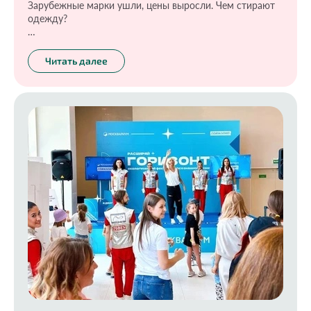
Зарубежные марки ушли, цены выросли. Чем стирают
одежду?
И более важные вопросы: как делают эти средства и
какие из них наиболее опасны? Стоит ли верить, что
Читать далее
дорогие стиральные порошки творят настоящее чудо?
На все эти вопросы ответила Инесса Генералова в
передаче Знак качества «Средства для стирки» на
канале ТВЦ.
https://www.tvc.ru/channel/brand/id/3105/show/episodes/episo