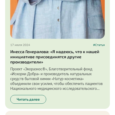
17 июля 2024
#Статья
Инесса Генералова: «Я надеюсь, что к нашей
инициативе присоединятся другие
производители»
Проект «Экоразнос®️», Благотворительный фонд
«Искорки Добра» и производитель натуральных
средств бытовой химии «Натур-косметика»
объединили свои усилия, чтобы обеспечить пациентов
Национального медицинского исследовательского
центра детской гематологии, онкологии и
иммунологии им. Дмитрия Рогачева безопасным
Читать далее
стиральным порошком на год вперед.