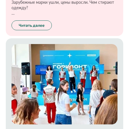
Зарубежные марки ушли, цены выросли. Чем стирают
одежду?
И более важные вопросы: как делают эти средства и
какие из них наиболее опасны? Стоит ли верить, что
Читать далее
дорогие стиральные порошки творят настоящее чудо?
На все эти вопросы ответила Инесса Генералова в
передаче Знак качества «Средства для стирки» на
канале ТВЦ.
https://www.tvc.ru/channel/brand/id/3105/show/episodes/episo