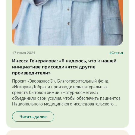
17 июля 2024
#Статья
Инесса Генералова: «Я надеюсь, что к нашей
инициативе присоединятся другие
производители»
Проект «Экоразнос®️», Благотворительный фонд
«Искорки Добра» и производитель натуральных
средств бытовой химии «Натур-косметика»
объединили свои усилия, чтобы обеспечить пациентов
Национального медицинского исследовательского
центра детской гематологии, онкологии и
иммунологии им. Дмитрия Рогачева безопасным
Читать далее
стиральным порошком на год вперед.