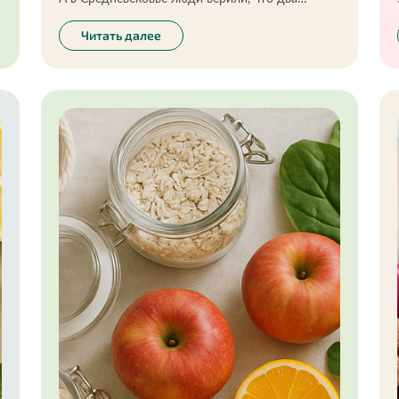
человека, разделившие одну ягоду, будут
счастливы вместе до конца дней. Впрочем, и
Читать далее
сегодня клубника, по форме напоминающая
сердце, обычно ассоциируется с чем-то
романтичным. Помимо эстетических качеств,
эта ягода — кладезь пользы и вкуса. Если,
конечно, правильно её выбирать и есть. Как —
расскажу в колонке