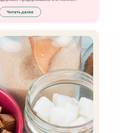
действительно сохранить здоровье и красоту
на долгие годы. Но в некоторых случаях,
Читать далее
например, при беременности, только
правильного питания бывает недостаточно. В
это прекрасное время организм особенно
нуждается в дополнительных источниках
витаминов. И здесь тоже есть свои нюансы.
Обо всех тонкостях приёма витаминов и
витаминных комплексов в интересном
положении расскажу в этой статье.