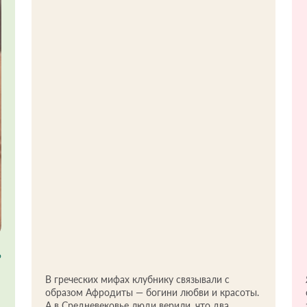
о
В греческих мифах клубнику связывали с
образом Афродиты — богини любви и красоты.
А в Средневековье люди верили, что два